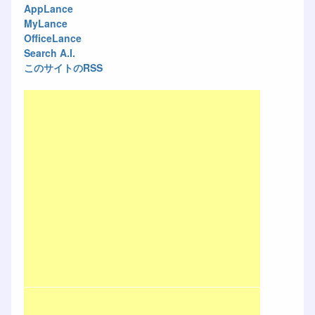
AppLance
MyLance
OfficeLance
Search A.I.
このサイトのRSS