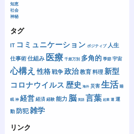
知恵
社会
神秘
タグ
コミュニケーション
人生
IT
ポジティブ
医療
多角的
仕組み
仕事術
宇宙
季節
千差万別
心構え
新型
政治
性格
戦争
教育
料理
生活
歴史
コロナウイルス
災害
睡
海外
脳
言葉
経営
能力
経済
運
経験
眠
神
運
英語
起業
雑学
防犯
動
リンク