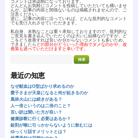
コメントは承認制になっております。
どんどんお気軽にコメントを投稿していただいても構いませ
んが、記事の内容と関係ないものは掲載されませんので、ご
注意ください。
逆に、記事の内容に沿っていれば、どんな批判的なコメント
でも受け入れさせていただきます。
私自身、未熟なことは重々承知しておりますので、批判的な
ご意見を書き込んでいただくのは大いに結構なのですが、ど
こをどう改善すれば良いか分からないコメントも多いため、
できましたら
どの部分がどういった理由でダメなのかや、改
善策も述べていただけますと幸いです。
最近の知恵
なぜ献血はO型ばかり求めるのか
愛子さまが天皇になると何が起きるのか
風林火山には続きがある？
人一倍というのは二倍のこと？
言い訳は聞いた方が良い？
健康診断に行く必要はあるか？
錠剤が喉に引っかからないように飲むには
ゆっくり話すメリットとは？
地震予知は可能なのか？