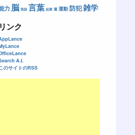
脳
言葉
雑学
防犯
能力
運動
運
英語
起業
リンク
AppLance
MyLance
OfficeLance
Search A.I.
このサイトのRSS