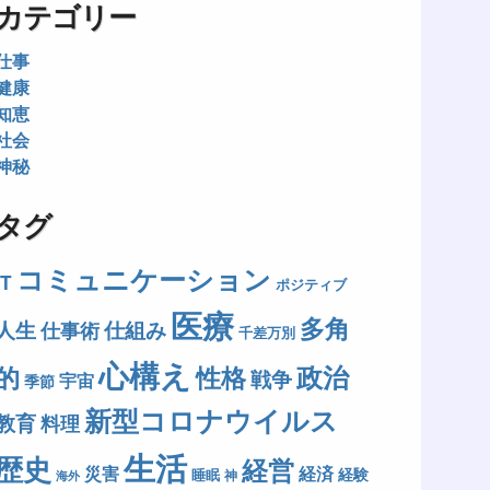
カテゴリー
仕事
健康
知恵
社会
神秘
タグ
コミュニケーション
IT
ポジティブ
医療
多角
人生
仕組み
仕事術
千差万別
心構え
政治
的
性格
戦争
宇宙
季節
新型コロナウイルス
教育
料理
生活
歴史
経営
災害
経済
経験
睡眠
神
海外