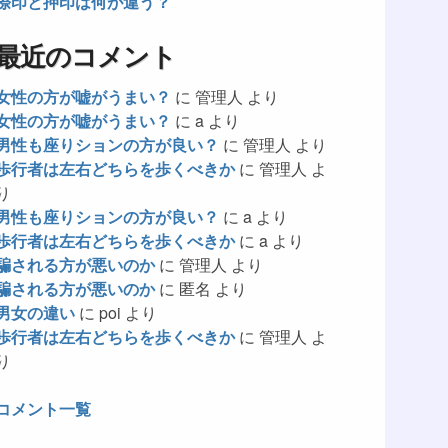
捺印と押印は何が違う？
最近のコメント
女性の方が嘘がうまい？
に
管理人
より
女性の方が嘘がうまい？
に
a
より
男性も座りションの方が良い？
に
管理人
より
歩行者は左右どちらを歩くべきか
に
管理人
よ
り
男性も座りションの方が良い？
に
a
より
歩行者は左右どちらを歩くべきか
に
a
より
騙される方が悪いのか
に
管理人
より
騙される方が悪いのか
に
匿名
より
男女の違い
に
poi
より
歩行者は左右どちらを歩くべきか
に
管理人
よ
り
コメント一覧