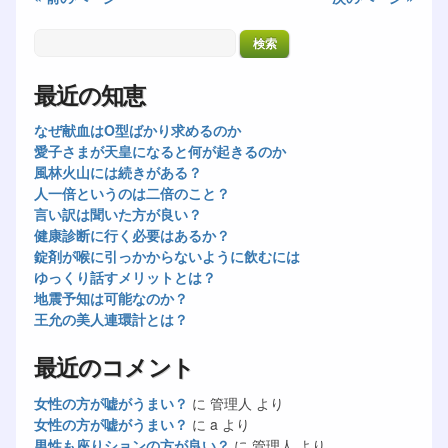
最近の知恵
なぜ献血はO型ばかり求めるのか
愛子さまが天皇になると何が起きるのか
風林火山には続きがある？
人一倍というのは二倍のこと？
言い訳は聞いた方が良い？
健康診断に行く必要はあるか？
錠剤が喉に引っかからないように飲むには
ゆっくり話すメリットとは？
地震予知は可能なのか？
王允の美人連環計とは？
最近のコメント
女性の方が嘘がうまい？
に
管理人
より
女性の方が嘘がうまい？
に
a
より
男性も座りションの方が良い？
に
管理人
より