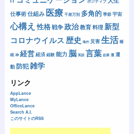
人生
IT
ポジティブ
医療
多角的
仕組み
仕事術
宇宙
季節
千差万別
心構え
新型
政治
性格
戦争
教育
料理
生活
歴史
コロナウイルス
災害
睡
海外
脳
言葉
経営
能力
経済
運
経験
眠
神
運
英語
起業
雑学
防犯
動
リンク
AppLance
MyLance
OfficeLance
Search A.I.
このサイトのRSS