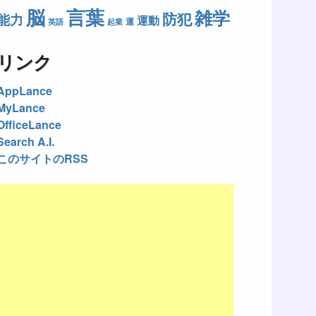
脳
言葉
雑学
防犯
能力
運動
運
英語
起業
リンク
AppLance
MyLance
OfficeLance
Search A.I.
このサイトのRSS