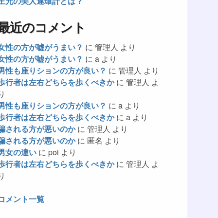
王允の美人連環計とは？
最近のコメント
女性の方が嘘がうまい？
に
管理人
より
女性の方が嘘がうまい？
に
a
より
男性も座りションの方が良い？
に
管理人
より
歩行者は左右どちらを歩くべきか
に
管理人
よ
り
男性も座りションの方が良い？
に
a
より
歩行者は左右どちらを歩くべきか
に
a
より
騙される方が悪いのか
に
管理人
より
騙される方が悪いのか
に
匿名
より
男女の違い
に
poi
より
歩行者は左右どちらを歩くべきか
に
管理人
よ
り
コメント一覧