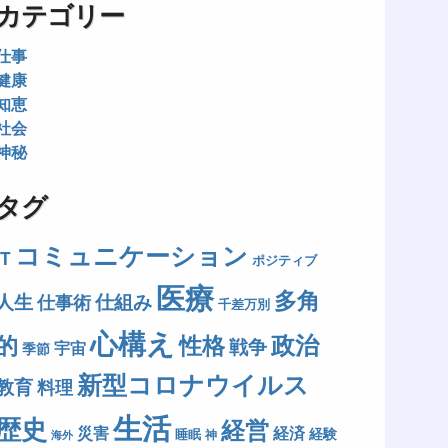
カテゴリー
仕事
健康
知恵
社会
神秘
タグ
コミュニケーション
IT
ポジティブ
医療
多角
人生
仕組み
仕事術
千差万別
心構え
政治
的
性格
戦争
宇宙
季節
新型コロナウイルス
教育
料理
生活
歴史
経営
災害
経済
経験
睡眠
神
海外