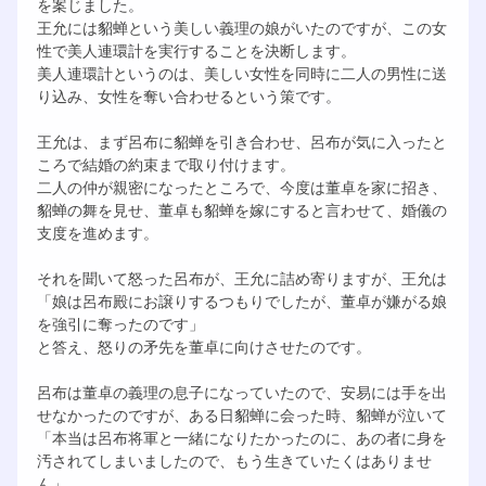
を案じました。
王允には貂蝉という美しい義理の娘がいたのですが、この女
性で美人連環計を実行することを決断します。
美人連環計というのは、美しい女性を同時に二人の男性に送
り込み、女性を奪い合わせるという策です。
王允は、まず呂布に貂蝉を引き合わせ、呂布が気に入ったと
ころで結婚の約束まで取り付けます。
二人の仲が親密になったところで、今度は董卓を家に招き、
貂蝉の舞を見せ、董卓も貂蝉を嫁にすると言わせて、婚儀の
支度を進めます。
それを聞いて怒った呂布が、王允に詰め寄りますが、王允は
「娘は呂布殿にお譲りするつもりでしたが、董卓が嫌がる娘
を強引に奪ったのです」
と答え、怒りの矛先を董卓に向けさせたのです。
呂布は董卓の義理の息子になっていたので、安易には手を出
せなかったのですが、ある日貂蝉に会った時、貂蝉が泣いて
「本当は呂布将軍と一緒になりたかったのに、あの者に身を
汚されてしまいましたので、もう生きていたくはありませ
ん」