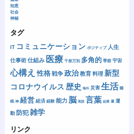
知恵
社会
神秘
タグ
コミュニケーション
人生
IT
ポジティブ
医療
多角的
仕組み
仕事術
宇宙
季節
千差万別
心構え
新型
政治
性格
戦争
教育
料理
生活
歴史
コロナウイルス
災害
睡
海外
脳
言葉
経営
能力
経済
運
経験
眠
神
運
英語
起業
雑学
防犯
動
リンク