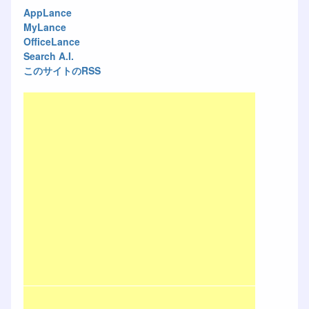
AppLance
MyLance
OfficeLance
Search A.I.
このサイトのRSS