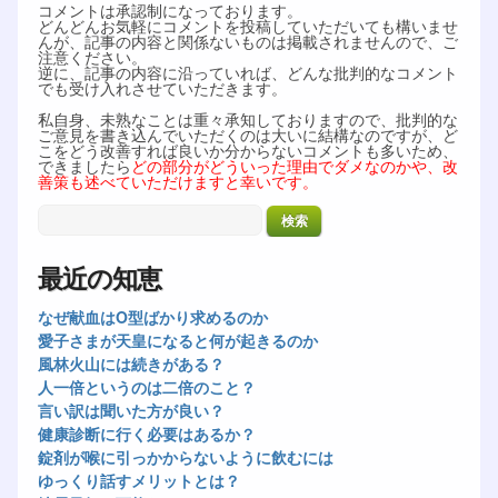
コメントは承認制になっております。
どんどんお気軽にコメントを投稿していただいても構いませ
んが、記事の内容と関係ないものは掲載されませんので、ご
注意ください。
逆に、記事の内容に沿っていれば、どんな批判的なコメント
でも受け入れさせていただきます。
私自身、未熟なことは重々承知しておりますので、批判的な
ご意見を書き込んでいただくのは大いに結構なのですが、ど
こをどう改善すれば良いか分からないコメントも多いため、
できましたら
どの部分がどういった理由でダメなのかや、改
善策も述べていただけますと幸いです。
最近の知恵
なぜ献血はO型ばかり求めるのか
愛子さまが天皇になると何が起きるのか
風林火山には続きがある？
人一倍というのは二倍のこと？
言い訳は聞いた方が良い？
健康診断に行く必要はあるか？
錠剤が喉に引っかからないように飲むには
ゆっくり話すメリットとは？