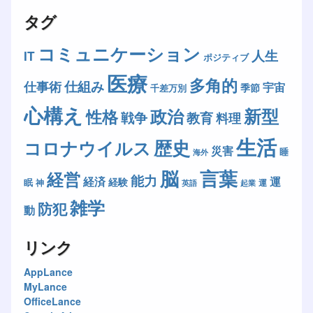
タグ
コミュニケーション
人生
IT
ポジティブ
医療
多角的
仕組み
仕事術
宇宙
季節
千差万別
心構え
新型
政治
性格
戦争
教育
料理
生活
歴史
コロナウイルス
災害
睡
海外
脳
言葉
経営
能力
経済
運
経験
眠
神
運
英語
起業
雑学
防犯
動
リンク
AppLance
MyLance
OfficeLance