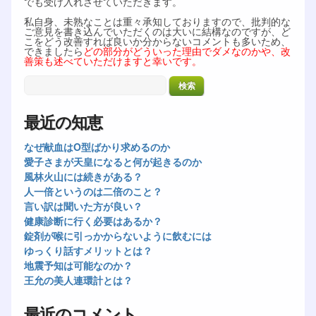
でも受け入れさせていただきます。
私自身、未熟なことは重々承知しておりますので、批判的な
ご意見を書き込んでいただくのは大いに結構なのですが、ど
こをどう改善すれば良いか分からないコメントも多いため、
できましたら
どの部分がどういった理由でダメなのかや、改
善策も述べていただけますと幸いです。
最近の知恵
なぜ献血はO型ばかり求めるのか
愛子さまが天皇になると何が起きるのか
風林火山には続きがある？
人一倍というのは二倍のこと？
言い訳は聞いた方が良い？
健康診断に行く必要はあるか？
錠剤が喉に引っかからないように飲むには
ゆっくり話すメリットとは？
地震予知は可能なのか？
王允の美人連環計とは？
最近のコメント